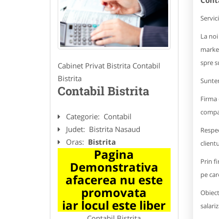
Conta
Servic
La noi 
market
spre su
Cabinet Privat Bistrita Contabil
Bistrita
Suntem
Contabil Bistrita
Firma d
compa
Categorie:
Contabil
Judet:
Bistrita Nasaud
Respec
Oras:
Bistrita
clientu
Pagina
Prin f
Demonstrativa
pe care
afacerea nu este
promovata
Obiect
iar locul este liber
salari
Contabil Bistrita