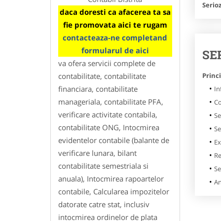
Serioz
daca doresti ca afacerea ta sa
fie promovata aici te rugam
contacteaza-ne completand
formularul de aici
SE
va ofera servicii complete de
Princi
contabilitate, contabilitate
financiara, contabilitate
In
manageriala, contabilitate PFA,
Co
verificare activitate contabila,
Se
contabilitate ONG, Intocmirea
Se
evidentelor contabile (balante de
Ex
verificare lunara, bilant
Re
contabilitate semestriala si
Se
anuala), Intocmirea rapoartelor
An
contabile, Calcularea impozitelor
datorate catre stat, inclusiv
intocmirea ordinelor de plata