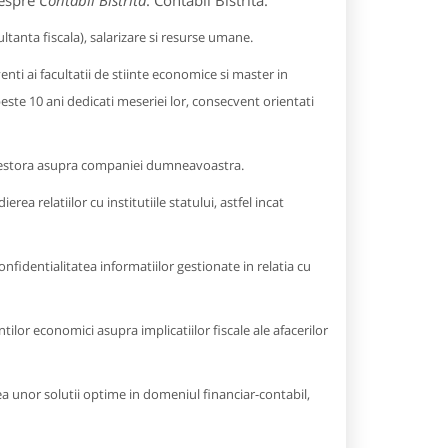
despre
Contabil Bistrita
: Contabil Bistrita.
ultanta fiscala), salarizare si resurse umane.
lventi ai facultatii de stiinte economice si master in
este 10 ani dedicati meseriei lor, consecvent orientati
 acestora asupra companiei dumneavoastra.
ea relatiilor cu institutiile statului, astfel incat
fidentialitatea informatiilor gestionate in relatia cu
ilor economici asupra implicatiilor fiscale ale afacerilor
rea unor solutii optime in domeniul financiar-contabil,