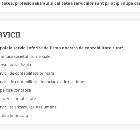
itatea, profesionalismul si calitatea serviciilor sunt principii dupa c
RVICII
palele servicii oferite de firma noastra de contabilitate sunt:
fiintare societati comerciale
nsultanta fiscala
rvicii de contabilitate primara
rvicii de contabilitate financiara si de gestiune
pertiza contabila
facere contabilitate
rvicii salarizare, resurse umane
aliza financiara