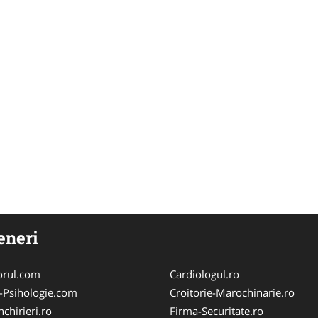
eneri
orul.com
Cardiologul.ro
-Psihologie.com
Croitorie-Marochinarie.ro
chirieri.ro
Firma-Securitate.ro