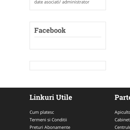
date asociati/ administrator
Facebook
Linkuri Utile
Part
Cum platesc
Apicult
Termeni si Conditii
Cabinet
Preturi Abonamente
CentruIn