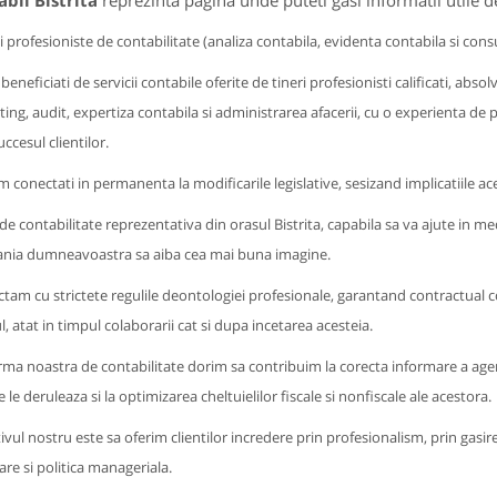
bil Bistrita
reprezinta pagina unde puteti gasi informatii utile 
ii profesioniste de contabilitate (analiza contabila, evidenta contabila si cons
beneficiati de servicii contabile oferite de tineri profesionisti calificati, abso
ing, audit, expertiza contabila si administrarea afacerii, cu o experienta de p
ccesul clientilor.
 conectati in permanenta la modificarile legislative, sesizand implicatiile
e contabilitate reprezentativa din orasul Bistrita, capabila sa va ajute in medier
nia dumneavoastra sa aiba cea mai buna imagine.
tam cu strictete regulile deontologiei profesionale, garantand contractual con
l, atat in timpul colaborarii cat si dupa incetarea acesteia.
irma noastra de contabilitate dorim sa contribuim la corecta informare a agent
 le deruleaza si la optimizarea cheltuielilor fiscale si nonfiscale ale acestora.
ivul nostru este sa oferim clientilor incredere prin profesionalism, prin gasi
zare si politica manageriala.