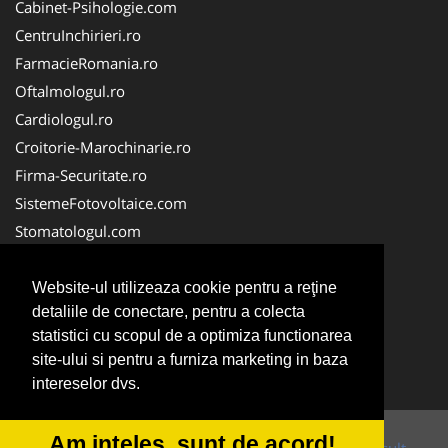
Cabinet-Psihologie.com
CentruInchirieri.ro
FarmacieRomania.ro
Oftalmologul.ro
Cardiologul.ro
Croitorie-Marochinarie.ro
Firma-Securitate.ro
SistemeFotovoltaice.com
Stomatologul.com
Alpinist-Utilitar.com
Birouri-Cadastru.ro
Website-ul utilizeaza cookie pentru a reţine
detaliile de conectare, pentru a colecta
Cabinet-Individual.ro
statistici cu scopul de a optimiza functionarea
CramaVinuri.ro
site-ului si pentru a furniza marketing in baza
InstalatiiSolare.com
intereselor dvs.
Am inteles, sunt de acord!
© 2014-2026 Powered by
VilonMedia
&
Tokaido Consult
-