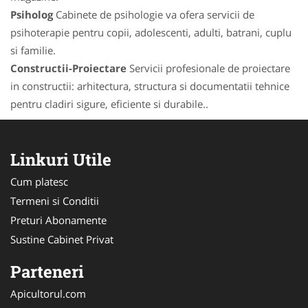
Psiholog
Cabinete de psihologie va ofera servicii de
psihoterapie pentru copii, adolescenti, adulti, batrani, cuplu
si familie.
Constructii-Proiectare
Servicii profesionale de proiectare
in constructii: arhitectura, structura si documentatii tehnice
pentru cladiri sigure, eficiente si durabile..
Linkuri Utile
Cum platesc
Termeni si Conditii
Preturi Abonamente
Sustine Cabinet Privat
Parteneri
Apicultorul.com