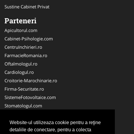
Sustine Cabinet Privat
Parteneri
Apicultorul.com
Cabinet-Psihologie.com
CentruInchirieri.ro
FarmacieRomania.ro
Oftalmologul.ro
Cardiologul.ro
Croitorie-Marochinarie.ro
Firma-Securitate.ro
SistemeFotovoltaice.com
Stomatologul.com
Alpinist-Utilitar.com
Birouri-Cadastru.ro
Website-ul utilizeaza cookie pentru a reţine
detaliile de conectare, pentru a colecta
Cabinet-Individual.ro