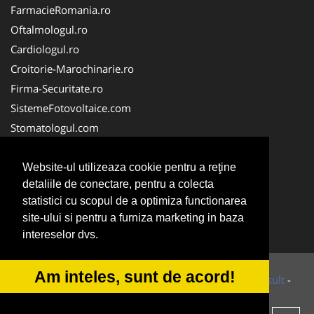
FarmacieRomania.ro
Oftalmologul.ro
Cardiologul.ro
Croitorie-Marochinarie.ro
Firma-Securitate.ro
SistemeFotovoltaice.com
Stomatologul.com
Alpinist-Utilitar.com
Birouri-Cadastru.ro
Website-ul utilizeaza cookie pentru a reţine
detaliile de conectare, pentru a colecta
Cabinet-Individual.ro
statistici cu scopul de a optimiza functionarea
CramaVinuri.ro
site-ului si pentru a furniza marketing in baza
InstalatiiSolare.com
intereselor dvs.
Am inteles, sunt de acord!
© 2014-2026 Powered by
VilonMedia
&
Tokaido Consult
-
ANPC
SOL